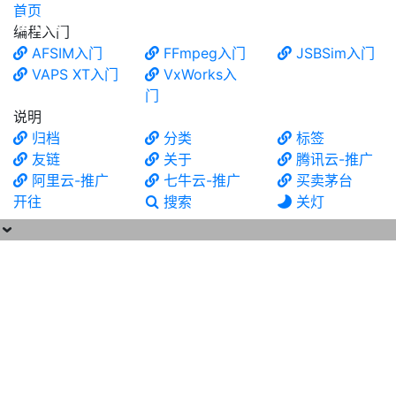
首页
食铁兽
编程入门
AFSIM入门
FFmpeg入门
JSBSim入门
VAPS XT入门
VxWorks入
门
说明
归档
分类
标签
友链
关于
腾讯云-推广
阿里云-推广
七牛云-推广
买卖茅台
开往
搜索
关灯