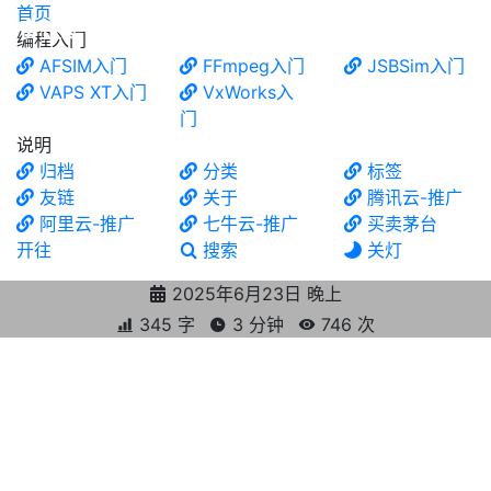
首页
食铁兽
编程入门
AFSIM入门
FFmpeg入门
JSBSim入门
VAPS XT入门
VxWorks入
门
说明
归档
分类
标签
友链
关于
腾讯云-推广
阿里云-推广
七牛云-推广
买卖茅台
开往
搜索
关灯
2025年6月23日 晚上
345 字
3 分钟
746
次