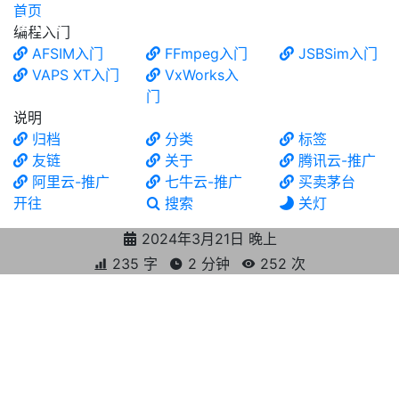
首页
食铁兽
编程入门
AFSIM入门
FFmpeg入门
JSBSim入门
VAPS XT入门
VxWorks入
门
说明
归档
分类
标签
友链
关于
腾讯云-推广
阿里云-推广
七牛云-推广
买卖茅台
开往
搜索
关灯
2024年3月21日 晚上
235 字
2 分钟
252
次