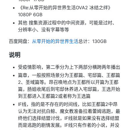
《Re:从零开始的异世界生活OVA2 冰结之绊》
1080P 6GB
其他 搜集资源过程中的中间资源，可能是过时、
分辨率小、没有字幕等等
百度网盘：
从零开始的异世界生活
总计：130GB
说明
受疫情影响，第二季分为上下两部分横跨两年播出
篇章，一般按照场景分为王都篇、宅邸篇、王都篇
2、圣域篇等。昂召唤地点为王都所以开篇为王都
篇，肠姐收尾后到宅邸休养进入宅邸篇，王选开始
到王都进入王都篇2或者称为王选篇
IF线，指的是不存在的时间线，比如王都篇2中昂
认为无法对抗白鲸、魔女教准备拉着蕾姆逃跑，最
终他们选择结盟讨伐，IF线就是如果没有选择结盟
而是逃跑的剧情发展。IF线只有作者的小说，并没