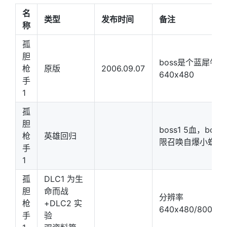
名
类型
发布时间
备注
称
孤
胆
boss是个蓝犀牛 
枪
原版
2006.09.07
640x480
手
1
孤
胆
boss1 5血，boss
枪
英雄回归
限召唤自爆小蜘蛛
手
1
孤
DLC1 为生
胆
命而战
分辨率
枪
+DLC2 实
640x480/800x60
手
验