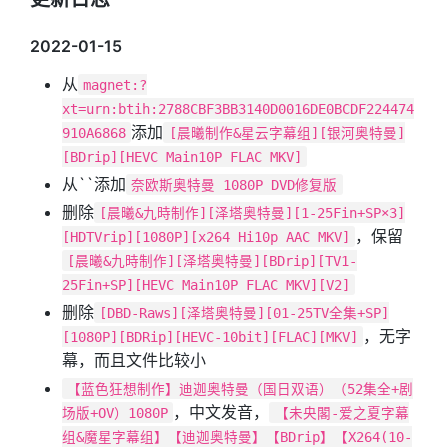
2022-01-15
从
magnet:?
xt=urn:btih:2788CBF3BB3140D0016DE0BCDF224474
添加
910A6868
[晨曦制作&星云字幕组][银河奥特曼]
[BDrip][HEVC Main10P FLAC MKV]
从``添加
奈欧斯奥特曼 1080P DVD修复版
删除
[晨曦&九時制作][泽塔奥特曼][1-25Fin+SP×3]
，保留
[HDTVrip][1080P][x264 Hi10p AAC MKV]
[晨曦&九時制作][泽塔奥特曼][BDrip][TV1-
25Fin+SP][HEVC Main10P FLAC MKV][V2]
删除
[DBD-Raws][泽塔奥特曼][01-25TV全集+SP]
，无字
[1080P][BDRip][HEVC-10bit][FLAC][MKV]
幕，而且文件比较小
【蓝色狂想制作】迪迦奥特曼（国日双语）（52集全+剧
，中文发音，
场版+OV）1080P
【未央閣-爱之夏字幕
组&魔星字幕组】【迪迦奥特曼】【BDrip】【X264(10-