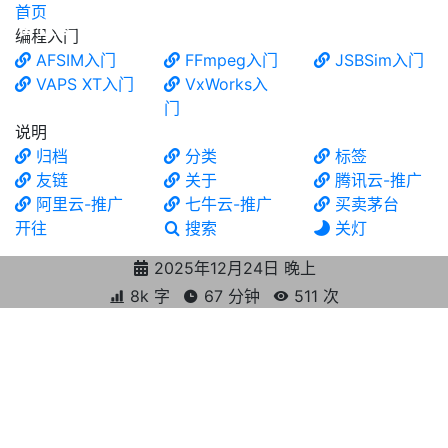
首页
食铁兽
编程入门
AFSIM入门
FFmpeg入门
JSBSim入门
VAPS XT入门
VxWorks入
门
说明
归档
分类
标签
友链
关于
腾讯云-推广
阿里云-推广
七牛云-推广
买卖茅台
开往
搜索
关灯
2025年12月24日 晚上
8k 字
67 分钟
511
次