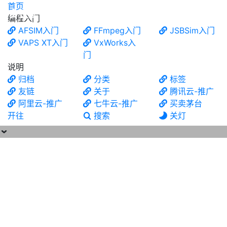
首页
食铁兽
编程入门
AFSIM入门
FFmpeg入门
JSBSim入门
VAPS XT入门
VxWorks入
门
说明
归档
分类
标签
友链
关于
腾讯云-推广
阿里云-推广
七牛云-推广
买卖茅台
开往
搜索
关灯