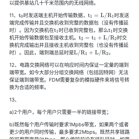
以提供基站几十千米范围内的无线网络。
t_0
t_1=L/R_1
t
t
=
L
/
R
11、
时发送端主机开始传输数据，
时发送
0
1
1
端完成传输并且交换机收到完整的数据包（没有传播延
t_1
t_1
t
t
时）。因为交换机在
时已收到完整包，那么
时交换
1
1
t_2=t_1+L/R_2
t
=
t
+
L
/
R
机开始传输数据包至接收主机。
时交
2
1
2
换机完成输出并且接收主机收到完整包（也没有传播延
L/R_1+L/R_2
L
/
R
+
L
/
R
时）。因此，端到端总延时是
。
1
2
12、电路交换网络可以在响应时间内保证一定量的端到
端带宽。如今大部分分组交换网络（包括因特网）无法
保证端到端带宽。FDM需要复杂的模拟硬件来将信号转
换为合适的频率。
13、
a)2个用户，每个用户只需要一半的链接带宽；
b)既然每个用户传输时要求1Mpbs带宽，如果两个或者
更少的用户同时传输，最多要求2Mbps。既然共享链路