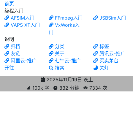
首页
食铁兽
编程入门
AFSIM入门
FFmpeg入门
JSBSim入门
VAPS XT入门
VxWorks入
门
说明
归档
分类
标签
友链
关于
腾讯云-推广
阿里云-推广
七牛云-推广
买卖茅台
开往
搜索
关灯
2025年11月19日 晚上
100k 字
832 分钟
7334
次