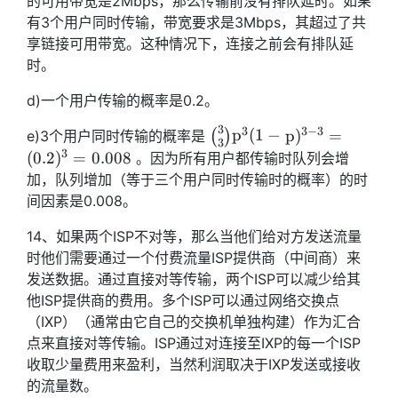
的可用带宽是2Mbps，那么传输前没有排队延时。如果
有3个用户同时传输，带宽要求是3Mbps，其超过了共
享链接可用带宽。这种情况下，连接之前会有排队延
时。
d)一个用户传输的概率是0.2。
3
3
3
−
3
\binom{3}
p
(
1
−
p
)
=
e)3个用户同时传输的概率是
(
)
3
{3} p^{3} (1-
3
(
0
.
2
)
=
0
.
0
0
8
。因为所有用户都传输时队列会增
p)^{3-3}=
加，队列增加（等于三个用户同时传输时的概率）的时
(0.2)^3=0.008
间因素是0.008。
14、如果两个ISP不对等，那么当他们给对方发送流量
时他们需要通过一个付费流量ISP提供商（中间商）来
发送数据。通过直接对等传输，两个ISP可以减少给其
他ISP提供商的费用。多个ISP可以通过网络交换点
（IXP）（通常由它自己的交换机单独构建）作为汇合
点来直接对等传输。ISP通过对连接至IXP的每一个ISP
收取少量费用来盈利，当然利润取决于IXP发送或接收
的流量数。