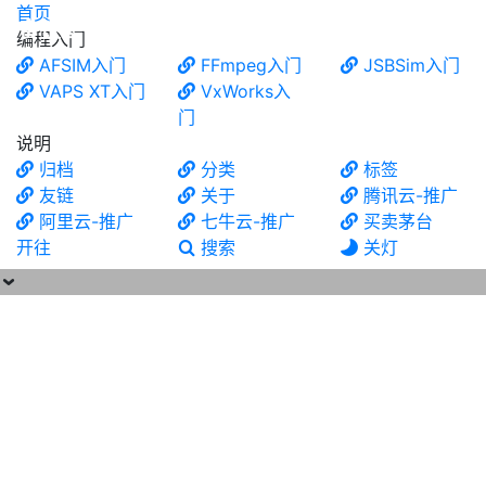
首页
食铁兽
编程入门
AFSIM入门
FFmpeg入门
JSBSim入门
VAPS XT入门
VxWorks入
门
说明
归档
分类
标签
友链
关于
腾讯云-推广
阿里云-推广
七牛云-推广
买卖茅台
开往
搜索
关灯