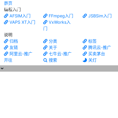
首页
食铁兽
编程入门
AFSIM入门
FFmpeg入门
JSBSim入门
VAPS XT入门
VxWorks入
门
说明
归档
分类
标签
友链
关于
腾讯云-推广
阿里云-推广
七牛云-推广
买卖茅台
开往
搜索
关灯