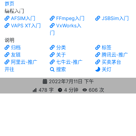
首页
食铁兽
编程入门
AFSIM入门
FFmpeg入门
JSBSim入门
VAPS XT入门
VxWorks入
门
说明
归档
分类
标签
友链
关于
腾讯云-推广
阿里云-推广
七牛云-推广
买卖茅台
开往
搜索
关灯
2022年7月11日 下午
478 字
4 分钟
606
次