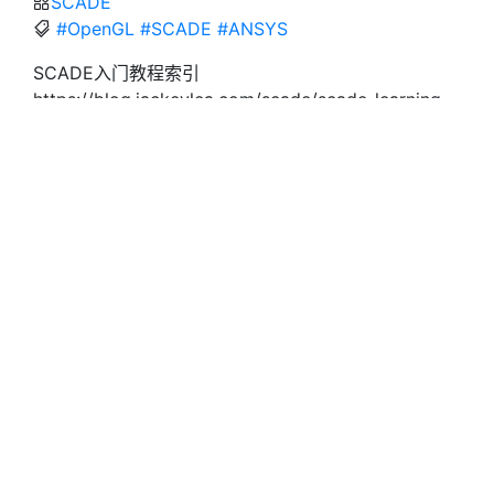
SCADE
#OpenGL
#SCADE
#ANSYS
SCADE入门教程索引
https://blog.jackeylea.com/scade/scade-learning-
indexes/
作者
JackeyLea
发布于
2022年7月11日
许可协议
SCADE入门教程
05.01：测试
上一篇
VAPS XT入门教程01：
软件介绍
下一篇
打赏