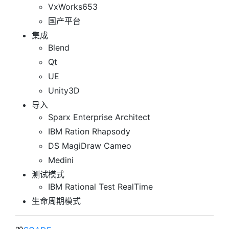
VxWorks653
国产平台
集成
Blend
Qt
UE
Unity3D
导入
Sparx Enterprise Architect
IBM Ration Rhapsody
DS MagiDraw Cameo
Medini
测试模式
IBM Rational Test RealTime
生命周期模式