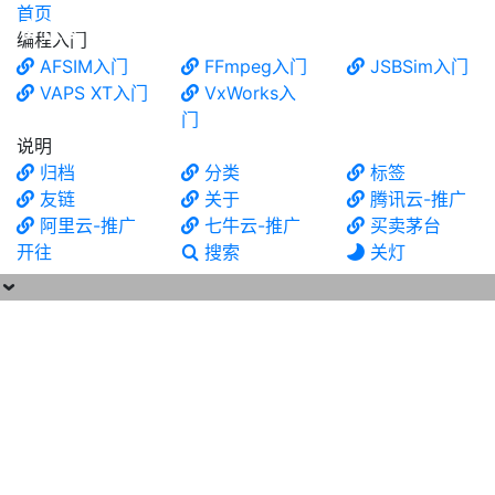
首页
食铁兽
编程入门
AFSIM入门
FFmpeg入门
JSBSim入门
VAPS XT入门
VxWorks入
门
说明
归档
分类
标签
友链
关于
腾讯云-推广
阿里云-推广
七牛云-推广
买卖茅台
开往
搜索
关灯