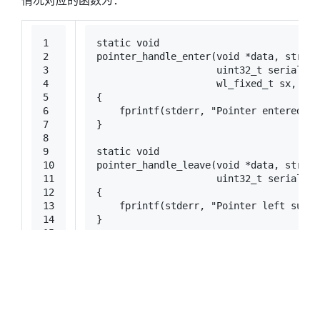
情况对应的函数为：
1
static
void
2
pointer_handle_enter
(
void
 *data, 
struct
3
uint32_t
 serial, 
s
4
wl_fixed_t
 sx, 
wl_
5
{
6
fprintf
(
stderr
, 
"Pointer entered su
7
}
8
9
static
void
10
pointer_handle_leave
(
void
 *data, 
struct
11
uint32_t
 serial, 
s
12
{
13
fprintf
(
stderr
, 
"Pointer left surfa
14
}
15
16
static
void
17
pointer_handle_motion
(
void
 *data, 
struc
18
uint32_t
 time, 
wl
19
{
20
printf
(
"Pointer moved at %d %d\n"
, 
21
}