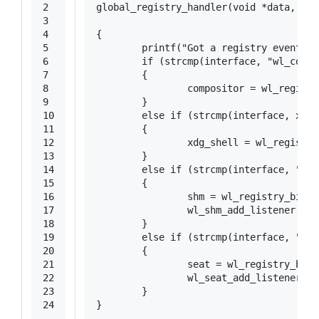
2
global_registry_handler
(
void
 *data, 
str
3
4
{
5
printf
(
"Got a registry event fo
6
if
 (
strcmp
(interface, 
"wl_compo
7
	{
8
		compositor = wl_regis
9
	}
10
else
if
 (
strcmp
(interface, xdg_
11
	{
12
		xdg_shell = wl_regist
13
	}
14
else
if
 (
strcmp
(interface, 
"wl_
15
	{
16
		shm = wl_registry_bin
17
		wl_shm_add_listener(sh
18
	}
19
else
if
 (
strcmp
(interface, 
"wl_
20
	{
21
		seat = wl_registry_bi
22
		wl_seat_add_listener(s
23
	}
24
}