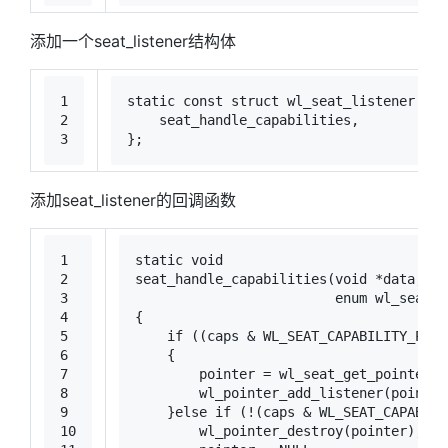
添加一个seat_listener结构体
1
static
const
struct
wl_seat_listener
sea
2
    seat_handle_capabilities,
3
};
添加seat_listener的回调函数
1
static
void
2
seat_handle_capabilities
(
void
 *data, 
st
3
enum
 wl_seat_c
4
{
5
if
 ((caps & WL_SEAT_CAPABILITY_POIN
6
    {
7
        pointer = wl_seat_get_pointer(s
8
        wl_pointer_add_listener(pointer
9
    }
else
if
 (!(caps & WL_SEAT_CAPABILI
10
        wl_pointer_destroy(pointer);