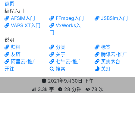
首页
食铁兽
编程入门
AFSIM入门
FFmpeg入门
JSBSim入门
VAPS XT入门
VxWorks入
门
说明
归档
分类
标签
友链
关于
腾讯云-推广
阿里云-推广
七牛云-推广
买卖茅台
开往
搜索
关灯
2021年9月30日 下午
3.3k 字
28 分钟
78
次