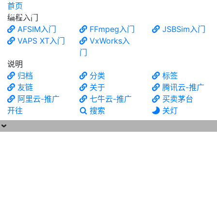
首页
食铁兽
编程入门
AFSIM入门
FFmpeg入门
JSBSim入门
VAPS XT入门
VxWorks入
门
说明
归档
分类
标签
友链
关于
腾讯云-推广
阿里云-推广
七牛云-推广
买卖茅台
开往
搜索
关灯