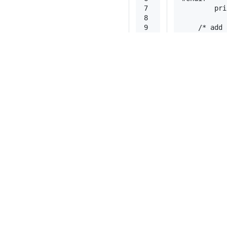
7
pri
8
9
/* add 
10
    }
运行效果为：
多分区
添加的内容和上面一样，效
正常输出，那么流程和结果
下一篇：
VxWorks653