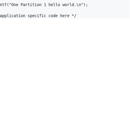
ntf
(
"One Partition 1 hello world.\n"
);
application specific code here */
果为：
都没错后续才能放心的进行。
入门教程03：C++支持