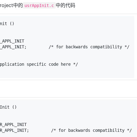
 Project中的
中的代码
usrAppInit.c
nit
()
_APPL_INIT
_APPL_INIT;         
/* for backwards compatibility */
pplication specific code here */
Init
()
R_APPL_INIT
R_APPL_INIT;         
/* for backwards compatibility */