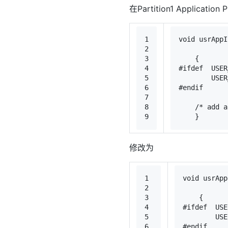
在Partition1 Application
1
void
usrAppI
2
3
{
4
#
ifdef
  USER
5
        USER
6
#
endif
7
8
/* add a
9
    }
修改为
1
void
usrApp
2
3
{
4
#
ifdef
  USE
5
        USE
6
#
endif