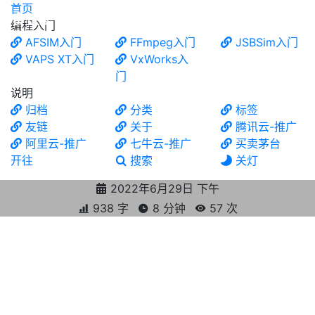
首页
食铁兽
编程入门
AFSIM入门
FFmpeg入门
JSBSim入门
VAPS XT入门
VxWorks入
门
说明
归档
分类
标签
友链
关于
腾讯云-推广
阿里云-推广
七牛云-推广
买卖茅台
开往
搜索
关灯
2022年6月29日 下午
938 字
8 分钟
57
次