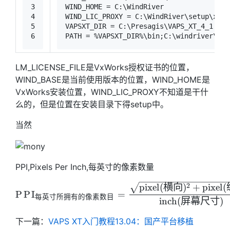
3
WIND_HOME = C:\WindRiver
4
WIND_LIC_PROXY = C:\WindRiver\setup\x86-
5
VAPSXT_DIR = C:\Presagis\VAPS_XT_4_1
6
PATH = %VAPSXT_DIR%\bin;C:\windriver\gnu
LM_LICENSE_FILE是VxWorks授权证书的位置，
WIND_BASE是当前使用版本的位置，WIND_HOME是
VxWorks安装位置，WIND_LIC_PROXY不知道是干什
么的，但是位置在安装目录下得setup中。
当然
PPI,Pixels Per Inch,每英寸的像素数量
PPI_{\text{每英寸所拥有的像素
2
p
i
x
e
l
(
横向
)
+
p
i
x
e
l
(
P
P
I
=
每英寸所拥有的像素数目
i
n
c
h
(
屏幕尺寸
)
下一篇：
VAPS XT入门教程13.04：国产平台移植