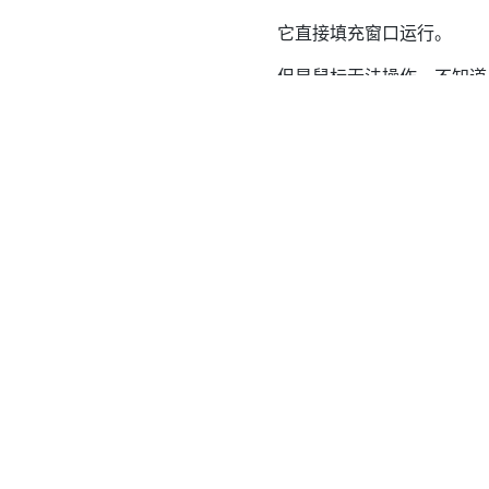
它直接填充窗口运行。
但是鼠标无法操作，不知道
Qt
#Qt
Qt程序无桌面环境运行
https://blog.jackeylea.c
作者
JackeyLea
发布于
2022年6月30日
许可协议
DO-178简介
上一篇
VAPS XT入门教程12.02