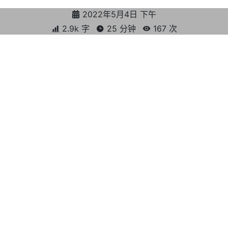
2022年5月4日 下午
2.9k 字
25 分钟
167
次