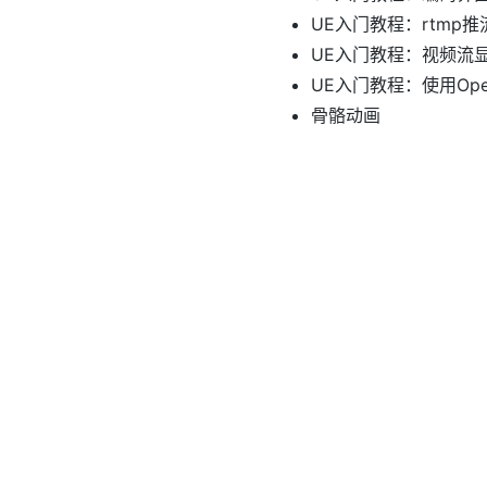
UE入门教程：rtmp推
UE入门教程：视频流
UE入门教程：使用Ope
骨骼动画
骨骼动作
UE入门教程：显示部
UE入门教程：加载显示
UE
#3D
#UE
#VAPS XT
#
UE入门教程索引
https://blog.jackeylea.co
作者
JackeyLea
发布于
2023年9月2日