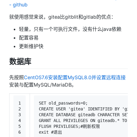
- github
就使用感觉来说，gitea比gitblit和gitlab的优点：
轻量，只有一个可执行文件，没有什么java依赖
配置容易
更新维护快
数据库
先按照
CentOS7.6安装配置MySQL8.0并设置远程连接
安装与配置MySQL/MariaDB。
1
SET
 old_passwords
=
0
;
2
CREATE
USER
'gitea'
 IDENTIFIED 
BY
'gitea
3
CREATE
 DATABASE giteadb 
CHARACTER SET
'u
4
GRANT
ALL
 PRIVILEGES 
ON
 giteadb.
*
TO
'gi
5
FLUSH PRIVILEGES;#刷新权限
6
exit #退出