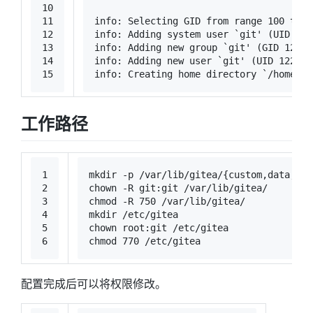
10
11
info: Selecting GID from range 100 to 9
12
info: Adding system user `git
' (UID 122
13
info: Adding new group `git'
 (GID 126) 
14
info: Adding new user `git
' (UID 122) w
15
info: Creating home directory `/home/gi
工作路径
1
mkdir
 -p /var/lib/gitea/{custom,data,
log
2
chown
 -R git:git /var/lib/gitea/
3
chmod
 -R 750 /var/lib/gitea/
4
mkdir
 /etc/gitea
5
chown
 root:git /etc/gitea
6
chmod
 770 /etc/gitea
配置完成后可以将权限修改。