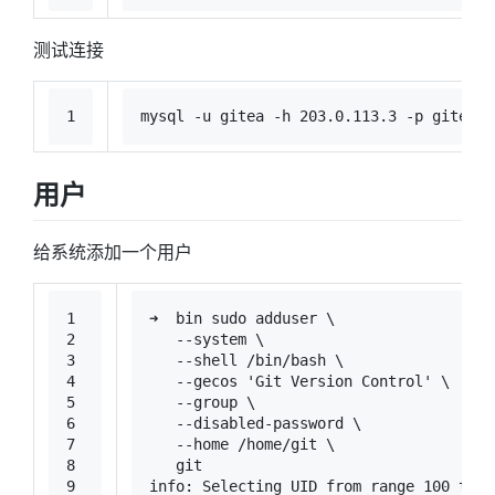
测试连接
1
mysql -u gitea -h 203.0.113.3 -p giteadb
用户
给系统添加一个用户
1
➜  bin 
sudo
 adduser \
2
   --system \
3
   --shell /bin/bash \
4
   --gecos 
'Git Version Control'
 \
5
   --group \
6
   --disabled-password \
7
   --home /home/git \
8
   git
9
info: Selecting UID from range 100 to 9