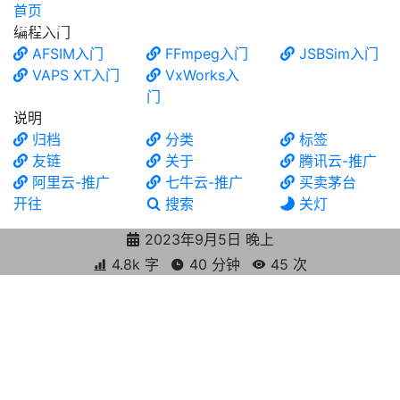
首页
食铁兽
编程入门
AFSIM入门
FFmpeg入门
JSBSim入门
VAPS XT入门
VxWorks入
门
说明
归档
分类
标签
友链
关于
腾讯云-推广
阿里云-推广
七牛云-推广
买卖茅台
开往
搜索
关灯
2023年9月5日 晚上
4.8k 字
40 分钟
45
次