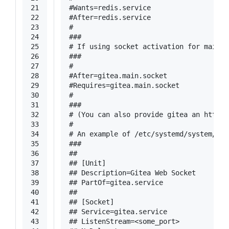
21
#Wants=redis.service
22
#After=redis.service
23
#
24
###
25
# If using socket activation for main h
26
###
27
#
28
#After=gitea.main.socket
29
#Requires=gitea.main.socket
30
#
31
###
32
# (You can also provide gitea an http f
33
#
34
# An example of /etc/systemd/system/git
35
###
36
##
37
## [Unit]
38
## Description=Gitea Web Socket
39
## PartOf=gitea.service
40
##
41
## [Socket]
42
## Service=gitea.service
43
## ListenStream=<some_port>