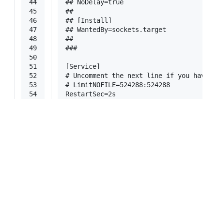
44
## NoDelay=true
45
##
46
## [Install]
47
## WantedBy=sockets.target
48
##
49
###
50
51
[Service]
52
# Uncomment the next line if you have r
53
# LimitNOFILE=524288:524288
54
RestartSec=2s
55
Type=notify
56
User=git
57
Group=git
58
WorkingDirectory=/var/lib/gitea/
59
# If using Unix socket: tells systemd t
60
# (manually creating /run/gitea doesn't
61
#RuntimeDirectory=gitea
62
ExecStart=/usr/local/bin/gitea web --co
63
Restart=always
64
Environment=USER=git HOME=/home/git GIT
65
WatchdogSec=30s
66
# If you install Git to directory prefi
67
# for example if you install other vers