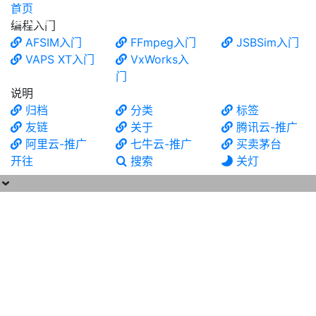
首页
食铁兽
编程入门
AFSIM入门
FFmpeg入门
JSBSim入门
VAPS XT入门
VxWorks入
门
说明
归档
分类
标签
友链
关于
腾讯云-推广
阿里云-推广
七牛云-推广
买卖茅台
开往
搜索
关灯