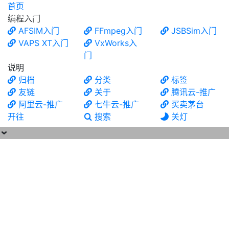
首页
食铁兽
编程入门
AFSIM入门
FFmpeg入门
JSBSim入门
VAPS XT入门
VxWorks入
门
说明
归档
分类
标签
友链
关于
腾讯云-推广
阿里云-推广
七牛云-推广
买卖茅台
开往
搜索
关灯