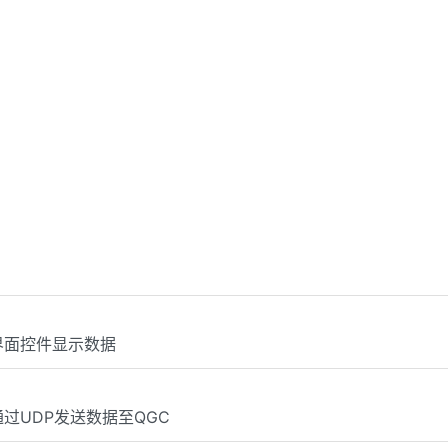
4：界面控件显示数据
：通过UDP发送数据至QGC