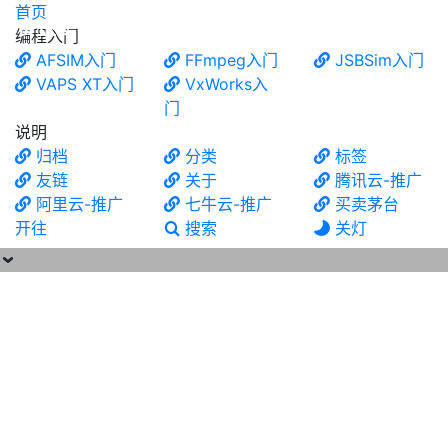
首页
食铁兽
编程入门
AFSIM入门
FFmpeg入门
JSBSim入门
VAPS XT入门
VxWorks入
门
说明
归档
分类
标签
友链
关于
腾讯云-推广
阿里云-推广
七牛云-推广
买卖茅台
开往
搜索
关灯