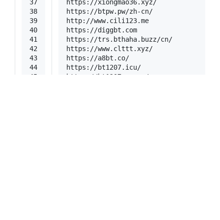
37
https://xiongmao36.xyz/
38
https://btpw.pw/zh-cn/
39
http://www.cili123.me
40
https://diggbt.com
41
https://trs.bthaha.buzz/cn/
42
https://www.clttt.xyz/
43
https://a8bt.co/
44
https://bt1207.icu/
45
https://bt1207na.xyz/
46
http://www.cilifanhaoba.me/
47
http://www.alicili.ws/
48
http://sobt.io/
49
https://catcili.xyz/
50
http://nyaa.si/
51
https://sukebei.nyaa.si/
52
https://lemencili6.xyz/
53
https://lemoncili.com/
54
http://bashi5.org/
55
http://www.clb.biz/
56
http://btpirates.cn/ 显示要夸克浏览器
57
http://cili98.cn/ 同上
58
https://cursor.vip