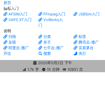
首页
食铁兽
编程入门
AFSIM入门
FFmpeg入门
JSBSim入门
VAPS XT入门
VxWorks入
门
说明
归档
分类
标签
友链
关于
腾讯云-推广
阿里云-推广
七牛云-推广
买卖茅台
开往
搜索
关灯
2020年5月2日 下午
1.7k 字
15 分钟
10951
次