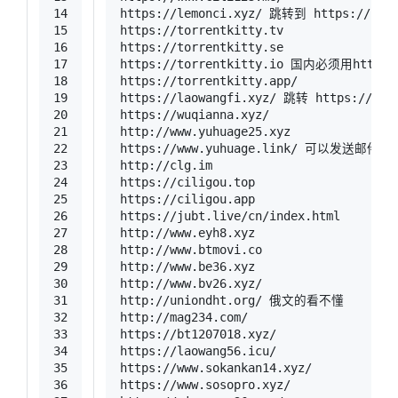
14
https://lemonci.xyz/ 跳转到 https://lemo
15
https://torrentkitty.tv 
16
https://torrentkitty.se 
17
https://torrentkitty.io 国内必须用ht
18
https://torrentkitty.app/
19
https://laowangfi.xyz/ 跳转 https://lao
20
https://wuqianna.xyz/
21
http://www.yuhuage25.xyz
22
https://www.yuhuage.link/ 可以发送邮件至
23
http://clg.im
24
https://ciligou.top
25
https://ciligou.app
26
https://jubt.live/cn/index.html
27
http://www.eyh8.xyz
28
http://www.btmovi.co
29
http://www.be36.xyz
30
http://www.bv26.xyz/
31
http://uniondht.org/ 俄文的看不懂
32
http://mag234.com/
33
https://bt1207018.xyz/
34
https://laowang56.icu/
35
https://www.sokankan14.xyz/
36
https://www.sosopro.xyz/