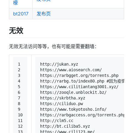
檬
bt2017
发布页
无效
无效无法访问等等，也有可能是需要翻墙：
1
http://jukan.xyz
2
https://www.aiosearch.com/
3
https://rarbgget.org/torrents.php
4
http://rarbg.to/index80.php 
#因为疫情和
5
https://www.cilitiantang3001.xyz/
6
https://zooqle.unblockit.bz/
7
https://skrbtha.xyz
8
https://ciliduo.pw
9
https://www.tokyotosho.info/
10
https://rarbgaccess.org/torrents.php
11
http://clm5.cc
12
http://bt.ciliba5.xyz
13
https://www.cili123.me/