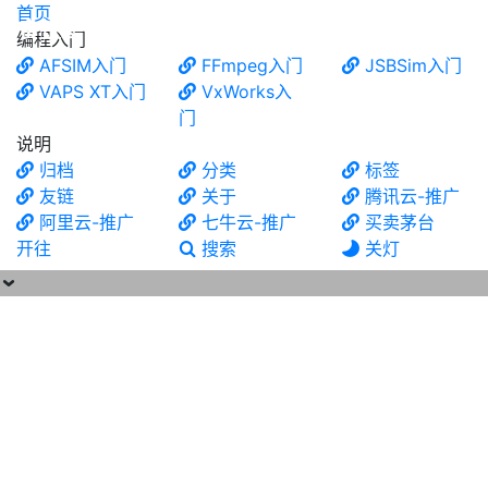
首页
食铁兽
编程入门
AFSIM入门
FFmpeg入门
JSBSim入门
VAPS XT入门
VxWorks入
门
说明
归档
分类
标签
友链
关于
腾讯云-推广
阿里云-推广
七牛云-推广
买卖茅台
开往
搜索
关灯