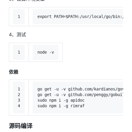
1
export
 PATH=
$PATH
:/usr/local/go/bin:/usr
4、测试
1
node -v
依赖
1
go get -u -v github.com/kardianos/govend
2
go get -u -v github.com/penggy/gobuild
3
sudo
 npm i -g apidoc
4
sudo
 npm i -g rimraf
源码编译