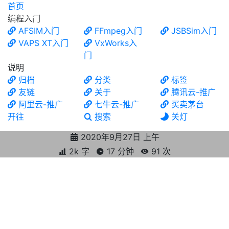
首页
食铁兽
编程入门
AFSIM入门
FFmpeg入门
JSBSim入门
VAPS XT入门
VxWorks入
门
说明
归档
分类
标签
友链
关于
腾讯云-推广
阿里云-推广
七牛云-推广
买卖茅台
开往
搜索
关灯
2020年9月27日 上午
2k 字
17 分钟
91
次