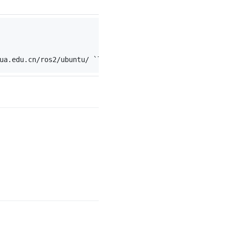
ua.edu.cn/ros2/ubuntu/ `lsb_release -cs` main" > /etc/ap