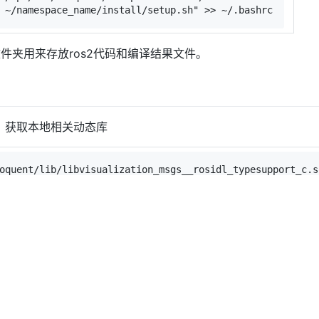
 ~/namespace_name/install/setup.sh"
 >> ~/.bashrc
件夹用来存放ros2代码和编译结果文件。
件。获取本地相关动态库
oquent/lib/libvisualization_msgs__rosidl_typesupport_c.s
oquent/lib/libvisualization_msgs__rosidl_typesupport_con
oquent/lib/libvisualization_msgs__rosidl_typesupport_con
oquent/lib/libvisualization_msgs__rosidl_typesupport_Cpp
oquent/lib/libvisualization_msgs__rosidl_typesupport_fas
oquent/lib/libvisualization_msgs__rosidl_typesupport_fas
oquent/lib/libvisualization_msgs__rosidl_typesupport_int
oquent/lib/libvisualization_msgs__rosidl_typesupport_int
oquent/lib/libvisualization_msgs__rosidl_typesupport_ope
oquent/lib/libvisualization_msgs__rosidl_typesupport_ope