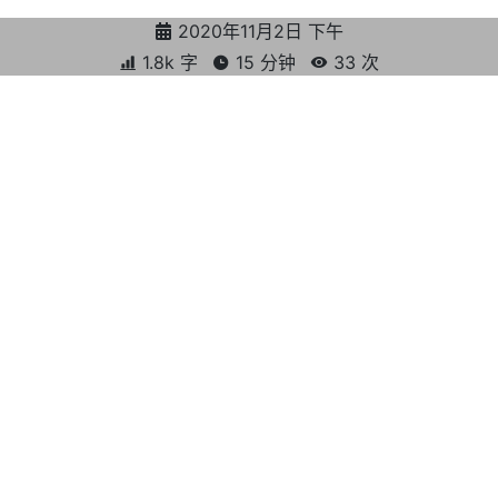
2020年11月2日 下午
1.8k 字
15 分钟
33
次