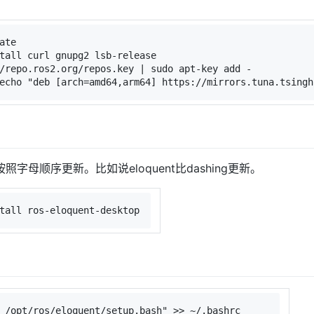
ate
tall curl gnupg2 lsb-release
/repo.ros2.org/repos.key | 
sudo
 apt-key add -
echo "deb [arch=amd64,arm64] https://mirrors.tuna.tsingh
字母顺序更新。比如说eloquent比dashing更新。
tall ros-eloquent-desktop
 /opt/ros/eloquent/setup.bash"
 >> ~/.bashrc