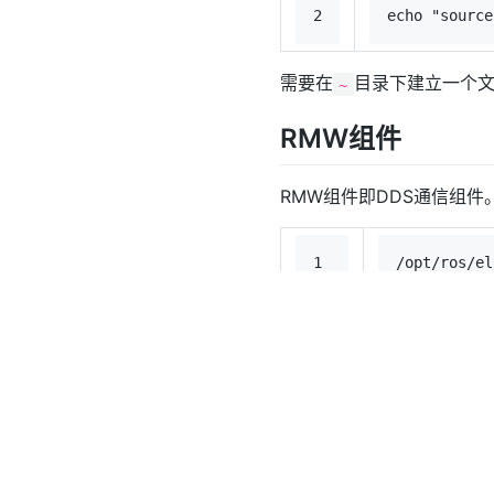
2
echo
"source
需要在
目录下建立一个文
~
RMW组件
RMW组件即DDS通信组
1
/opt/ros/el
2
/opt/ros/el
3
/opt/ros/el
4
/opt/ros/el
5
/opt/ros/el
6
/opt/ros/el
7
/opt/ros/el
8
/opt/ros/el
9
/opt/ros/el
10
/opt/ros/el