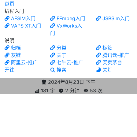
首页
食铁兽
编程入门
AFSIM入门
FFmpeg入门
JSBSim入门
VAPS XT入门
VxWorks入
门
说明
归档
分类
标签
友链
关于
腾讯云-推广
阿里云-推广
七牛云-推广
买卖茅台
开往
搜索
关灯
2024年8月23日 下午
181 字
2 分钟
53
次