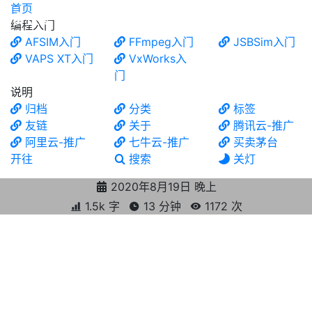
首页
食铁兽
编程入门
AFSIM入门
FFmpeg入门
JSBSim入门
VAPS XT入门
VxWorks入
门
说明
归档
分类
标签
友链
关于
腾讯云-推广
阿里云-推广
七牛云-推广
买卖茅台
开往
搜索
关灯
2020年8月19日 晚上
1.5k 字
13 分钟
1172
次