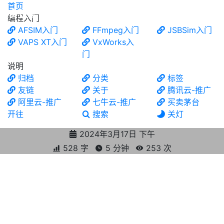
首页
食铁兽
编程入门
AFSIM入门
FFmpeg入门
JSBSim入门
VAPS XT入门
VxWorks入
门
说明
归档
分类
标签
友链
关于
腾讯云-推广
阿里云-推广
七牛云-推广
买卖茅台
开往
搜索
关灯
2024年3月17日 下午
528 字
5 分钟
253
次