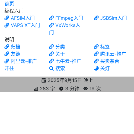
首页
食铁兽
编程入门
AFSIM入门
FFmpeg入门
JSBSim入门
VAPS XT入门
VxWorks入
门
说明
归档
分类
标签
友链
关于
腾讯云-推广
阿里云-推广
七牛云-推广
买卖茅台
开往
搜索
关灯
2025年9月15日 晚上
283 字
3 分钟
19
次