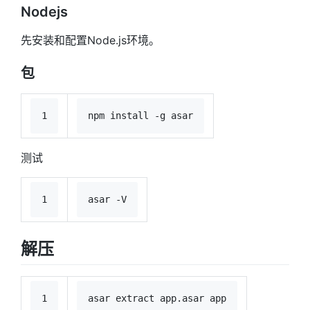
Nodejs
先安装和配置Node.js环境。
包
1
npm install -g asar
测试
1
asar -V
解压
1
asar extract app.asar app