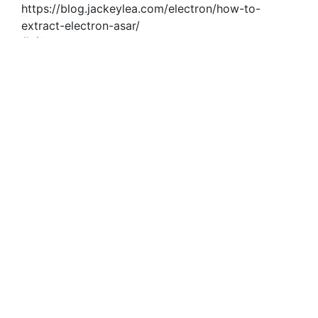
https://blog.jackeylea.com/electron/how-to-
extract-electron-asar/
作者
JackeyLea
发布于
2025年9月15日
许可协议
CTK入门教程
05.03：vcpkg编译
上
一篇
labVIEW入门教程索引
下一篇
打赏