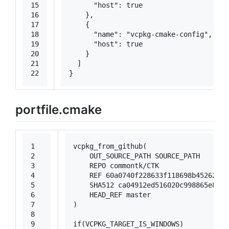
15
"host"
:
true
16
}
,
17
{
18
"name"
:
"vcpkg-cmake-config"
,
19
"host"
:
true
20
}
21
]
22
}
portfile.cmake
1
vcpkg_from_github(
2
    OUT_SOURCE_PATH SOURCE_PATH
3
    REPO commontk/CTK
4
    REF 
60
a0740f228633f118698b4526256a
5
    SHA512 ca04912ed516020c998865e877c
6
    HEAD_REF master
7
)
8
9
if
(VCPKG_TARGET_IS_WINDOWS)