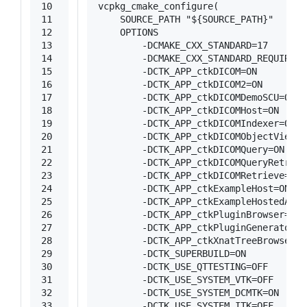
10
vcpkg_cmake_configure(
11
    SOURCE_PATH 
"${SOURCE_PATH}"
12
    OPTIONS
13
        -DCMAKE_CXX_STANDARD=
17
14
        -DCMAKE_CXX_STANDARD_REQUIRED=
15
        -DCTK_APP_ctkDICOM=
ON
16
        -DCTK_APP_ctkDICOM2=
ON
17
        -DCTK_APP_ctkDICOMDemoSCU=
ON
18
        -DCTK_APP_ctkDICOMHost=
ON
19
        -DCTK_APP_ctkDICOMIndexer=
ON
20
        -DCTK_APP_ctkDICOMObjectViewer
21
        -DCTK_APP_ctkDICOMQuery=
ON
22
        -DCTK_APP_ctkDICOMQueryRetriev
23
        -DCTK_APP_ctkDICOMRetrieve=
ON
24
        -DCTK_APP_ctkExampleHost=
ON
25
        -DCTK_APP_ctkExampleHostedApp=
26
        -DCTK_APP_ctkPluginBrowser=
ON
27
        -DCTK_APP_ctkPluginGenerator=
O
28
        -DCTK_APP_ctkXnatTreeBrowser=
O
29
        -DCTK_SUPERBUILD=
ON
30
        -DCTK_USE_QTTESTING=
OFF
31
        -DCTK_USE_SYSTEM_VTK=
OFF
32
        -DCTK_USE_SYSTEM_DCMTK=
ON
33
        -DCTK_USE_SYSTEM_ITK=
OFF