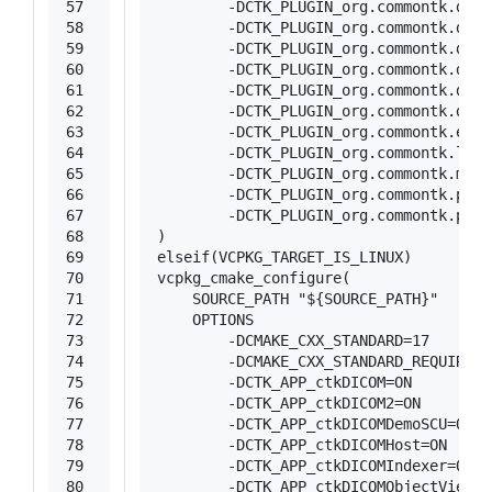
57
        -DCTK_PLUGIN_org.commontk.dah.
58
        -DCTK_PLUGIN_org.commontk.dah.
59
        -DCTK_PLUGIN_org.commontk.dah.
60
        -DCTK_PLUGIN_org.commontk.dah.
61
        -DCTK_PLUGIN_org.commontk.dah.
62
        -DCTK_PLUGIN_org.commontk.dah.
63
        -DCTK_PLUGIN_org.commontk.even
64
        -DCTK_PLUGIN_org.commontk.log=
65
        -DCTK_PLUGIN_org.commontk.meta
66
        -DCTK_PLUGIN_org.commontk.plug
67
        -DCTK_PLUGIN_org.commontk.plug
68
)
69
elseif
(VCPKG_TARGET_IS_LINUX)
70
vcpkg_cmake_configure(
71
    SOURCE_PATH 
"${SOURCE_PATH}"
72
    OPTIONS
73
        -DCMAKE_CXX_STANDARD=
17
74
        -DCMAKE_CXX_STANDARD_REQUIRED=
75
        -DCTK_APP_ctkDICOM=
ON
76
        -DCTK_APP_ctkDICOM2=
ON
77
        -DCTK_APP_ctkDICOMDemoSCU=
ON
78
        -DCTK_APP_ctkDICOMHost=
ON
79
        -DCTK_APP_ctkDICOMIndexer=
ON
80
        -DCTK_APP_ctkDICOMObjectViewer