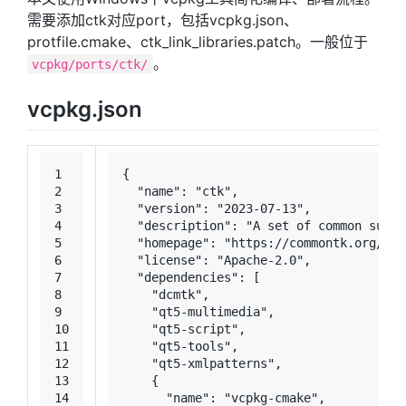
需要添加ctk对应port，包括vcpkg.json、
protfile.cmake、ctk_link_libraries.patch。一般位于
。
vcpkg/ports/ctk/
vcpkg.json
1
{
2
"name"
:
"ctk"
,
3
"version"
:
"2023-07-13"
,
4
"description"
:
"A set of common suppo
5
"homepage"
:
"https://commontk.org/"
,
6
"license"
:
"Apache-2.0"
,
7
"dependencies"
:
[
8
"dcmtk"
,
9
"qt5-multimedia"
,
10
"qt5-script"
,
11
"qt5-tools"
,
12
"qt5-xmlpatterns"
,
13
{
14
"name"
:
"vcpkg-cmake"
,