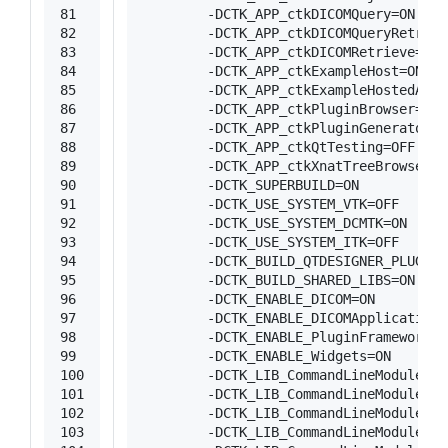
81
        -DCTK_APP_ctkDICOMQuery=
ON
82
        -DCTK_APP_ctkDICOMQueryRetriev
83
        -DCTK_APP_ctkDICOMRetrieve=
ON
84
        -DCTK_APP_ctkExampleHost=
ON
85
        -DCTK_APP_ctkExampleHostedApp=
86
        -DCTK_APP_ctkPluginBrowser=
ON
87
        -DCTK_APP_ctkPluginGenerator=
O
88
        -DCTK_APP_ctkQtTesting=
OFF
89
        -DCTK_APP_ctkXnatTreeBrowser=
O
90
        -DCTK_SUPERBUILD=
ON
91
        -DCTK_USE_SYSTEM_VTK=
OFF
92
        -DCTK_USE_SYSTEM_DCMTK=
ON
93
        -DCTK_USE_SYSTEM_ITK=
OFF
94
        -DCTK_BUILD_QTDESIGNER_PLUGINS
95
        -DCTK_BUILD_SHARED_LIBS=
ON
96
        -DCTK_ENABLE_DICOM=
ON
97
        -DCTK_ENABLE_DICOMApplicationH
98
        -DCTK_ENABLE_PluginFramework=
O
99
        -DCTK_ENABLE_Widgets=
ON
100
        -DCTK_LIB_CommandLineModules/B
101
        -DCTK_LIB_CommandLineModules/B
102
        -DCTK_LIB_CommandLineModules/B
103
        -DCTK_LIB_CommandLineModules/C