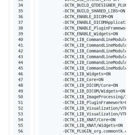
34
        -DCTK_BUILD_QTDESIGNER_PLUGINS
35
        -DCTK_BUILD_SHARED_LIBS=
ON
36
        -DCTK_ENABLE_DICOM=
ON
37
        -DCTK_ENABLE_DICOMApplicationH
38
        -DCTK_ENABLE_PluginFramework=
O
39
        -DCTK_ENABLE_Widgets=
ON
40
        -DCTK_LIB_CommandLineModules/B
41
        -DCTK_LIB_CommandLineModules/B
42
        -DCTK_LIB_CommandLineModules/B
43
        -DCTK_LIB_CommandLineModules/C
44
        -DCTK_LIB_CommandLineModules/F
45
        -DCTK_LIB_CommandLineModules/F
46
        -DCTK_LIB_Widgets=
ON
47
        -DCTK_LIB_Core=
ON
48
        -DCTK_LIB_DICOM/Core=
ON
49
        -DCTK_LIB_DICOM/Widgets=
ON
50
        -DCTK_LIB_ImageProcessing/ITK/
51
        -DCTK_LIB_PluginFramework=
ON
52
        -DCTK_LIB_Visualization/VTK/Co
53
        -DCTK_LIB_Visualization/VTK/Wi
54
        -DCTK_LIB_XNAT/Core=
ON
55
        -DCTK_LIB_XNAT/Widgets=
ON
56
        -DCTK_PLUGIN_org.commontk.conf