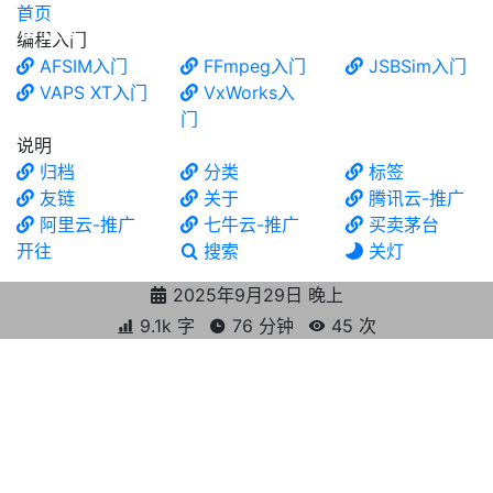
首页
食铁兽
编程入门
AFSIM入门
FFmpeg入门
JSBSim入门
VAPS XT入门
VxWorks入
门
说明
归档
分类
标签
友链
关于
腾讯云-推广
阿里云-推广
七牛云-推广
买卖茅台
开往
搜索
关灯
2025年9月29日 晚上
9.1k 字
76 分钟
45
次