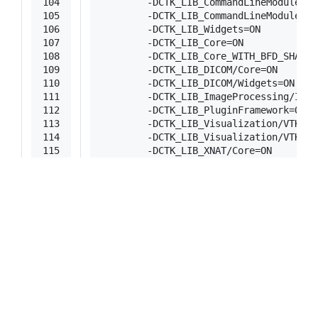
104
        -DCTK_LIB_CommandLineModules/F
105
        -DCTK_LIB_CommandLineModules/F
106
        -DCTK_LIB_Widgets=
ON
107
        -DCTK_LIB_Core=
ON
108
        -DCTK_LIB_Core_WITH_BFD_SHARED
109
        -DCTK_LIB_DICOM/Core=
ON
110
        -DCTK_LIB_DICOM/Widgets=
ON
111
        -DCTK_LIB_ImageProcessing/ITK/
112
        -DCTK_LIB_PluginFramework=
ON
113
        -DCTK_LIB_Visualization/VTK/Co
114
        -DCTK_LIB_Visualization/VTK/Wi
115
        -DCTK_LIB_XNAT/Core=
ON
116
        -DCTK_LIB_XNAT/Widgets=
ON
117
        -DCTK_PLUGIN_org.commontk.conf
118
        -DCTK_PLUGIN_org.commontk.dah.
119
        -DCTK_PLUGIN_org.commontk.dah.
120
        -DCTK_PLUGIN_org.commontk.dah.
121
        -DCTK_PLUGIN_org.commontk.dah.
122
        -DCTK_PLUGIN_org.commontk.dah.
123
        -DCTK_PLUGIN_org.commontk.dah.
124
        -DCTK_PLUGIN_org.commontk.even
125
        -DCTK_PLUGIN_org.commontk.log=
126
        -DCTK_PLUGIN_org.commontk.meta
127
        -DCTK_PLUGIN_org.commontk.plug