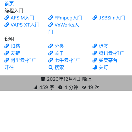
首页
食铁兽
编程入门
AFSIM入门
FFmpeg入门
JSBSim入门
VAPS XT入门
VxWorks入
门
说明
归档
分类
标签
友链
关于
腾讯云-推广
阿里云-推广
七牛云-推广
买卖茅台
开往
搜索
关灯
2023年12月4日 晚上
459 字
4 分钟
19
次