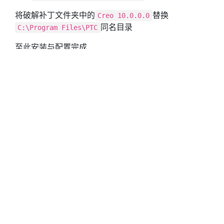
将破解补丁文件夹中的
替换
Creo 10.0.0.0
同名目录
C:\Program Files\PTC
至此安装与配置完成
测试
打开程序
从机械时代网下载一个免费模型。
PTC
#模型
#3D
#PTC
#Creo
#PROE