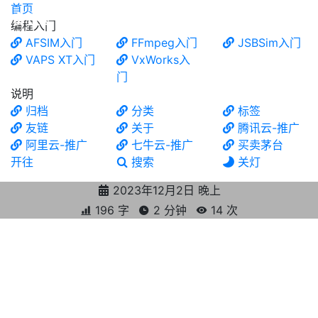
首页
食铁兽
编程入门
AFSIM入门
FFmpeg入门
JSBSim入门
VAPS XT入门
VxWorks入
门
说明
归档
分类
标签
友链
关于
腾讯云-推广
阿里云-推广
七牛云-推广
买卖茅台
开往
搜索
关灯
2023年12月2日 晚上
196 字
2 分钟
14
次