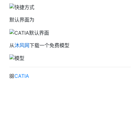
默认界面为
从
沐风网
下载一个免费模型
CATIA
#模型
#3D
#CATIA
CATIA 2019安装与配置
https://blog.jackeylea.com/catia/how-to-install-
catia/
作者
JackeyLea
发布于