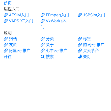
首页
食铁兽
编程入门
AFSIM入门
FFmpeg入门
JSBSim入门
VAPS XT入门
VxWorks入
门
说明
归档
分类
标签
友链
关于
腾讯云-推广
阿里云-推广
七牛云-推广
买卖茅台
开往
搜索
关灯