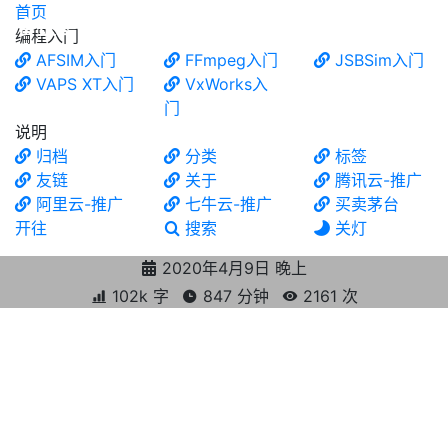
首页
食铁兽
编程入门
AFSIM入门
FFmpeg入门
JSBSim入门
VAPS XT入门
VxWorks入
门
说明
归档
分类
标签
友链
关于
腾讯云-推广
阿里云-推广
七牛云-推广
买卖茅台
开往
搜索
关灯
2020年4月9日 晚上
102k 字
847 分钟
2161
次