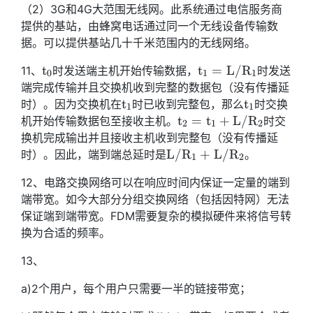
（2）3G和4G大范围无线网。此系统通过电信服务商
提供的基站，由蜂窝电话通过同一个无线设备传输数
据。可以提供基站几十千米范围内的无线网络。
t_0
t_1=L/R_1
t
t
=
L
/
R
11、
时发送端主机开始传输数据，
时发送
0
1
1
端完成传输并且交换机收到完整的数据包（没有传播延
t_1
t_1
t
t
时）。因为交换机在
时已收到完整包，那么
时交换
1
1
t_2=t_1+L/R_2
t
=
t
+
L
/
R
机开始传输数据包至接收主机。
时交
2
1
2
换机完成输出并且接收主机收到完整包（没有传播延
L/R_1+L/R_2
L
/
R
+
L
/
R
时）。因此，端到端总延时是
。
1
2
12、电路交换网络可以在响应时间内保证一定量的端到
端带宽。如今大部分分组交换网络（包括因特网）无法
保证端到端带宽。FDM需要复杂的模拟硬件来将信号转
换为合适的频率。
13、
a)2个用户，每个用户只需要一半的链接带宽；