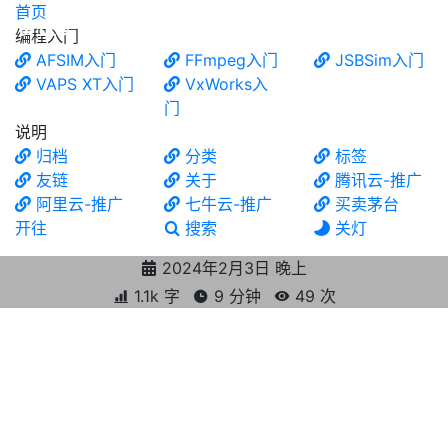
首页
食铁兽
编程入门
AFSIM入门
FFmpeg入门
JSBSim入门
VAPS XT入门
VxWorks入
门
说明
归档
分类
标签
友链
关于
腾讯云-推广
阿里云-推广
七牛云-推广
买卖茅台
开往
搜索
关灯
2024年2月3日 晚上
1.1k 字
9 分钟
49
次