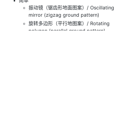
简单
振动镜（锯齿形地面图案）/ Oscillating
mirror (zigzag ground pattern)
旋转多边形（平行地图案）/ Rotating
polygon (parallel ground pattern)
螺纹镜（椭圆形地面图案）/ Nutating mirror
(elliptical ground pattern)
里斯利棱镜（Risley Prism）
单对
双对
多束激光雷达
多达128个激光器
可配置激光偏移
可变传感器转速
Ondulus
#Presagis
#Ondulus
#Ondulus LiDAR