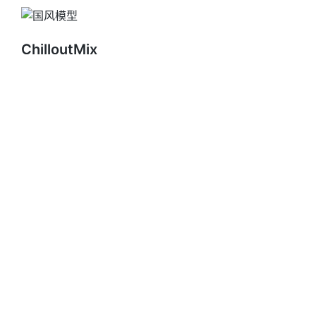
ChilloutMix
提示词
1
a girl is standing 
in
 the shower,1girl,u
负面提示词
1
multiple people, lowres, bad anatomy, ba
记得打开面部优化否则吓得你生活不能自理
限制级