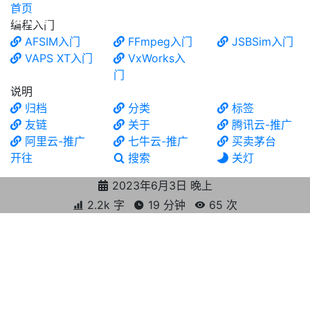
首页
食铁兽
编程入门
AFSIM入门
FFmpeg入门
JSBSim入门
VAPS XT入门
VxWorks入
门
说明
归档
分类
标签
友链
关于
腾讯云-推广
阿里云-推广
七牛云-推广
买卖茅台
开往
搜索
关灯
2023年6月3日 晚上
2.2k 字
19 分钟
65
次