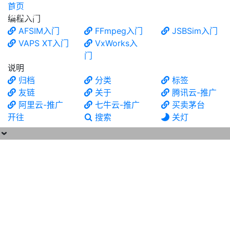
首页
食铁兽
编程入门
AFSIM入门
FFmpeg入门
JSBSim入门
VAPS XT入门
VxWorks入
门
说明
归档
分类
标签
友链
关于
腾讯云-推广
阿里云-推广
七牛云-推广
买卖茅台
开往
搜索
关灯