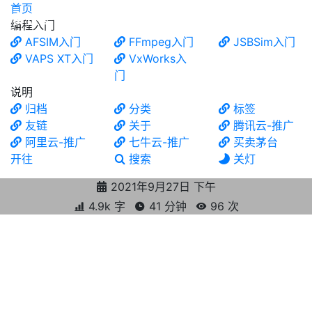
首页
食铁兽
编程入门
AFSIM入门
FFmpeg入门
JSBSim入门
VAPS XT入门
VxWorks入
门
说明
归档
分类
标签
友链
关于
腾讯云-推广
阿里云-推广
七牛云-推广
买卖茅台
开往
搜索
关灯
2021年9月27日 下午
4.9k 字
41 分钟
96
次