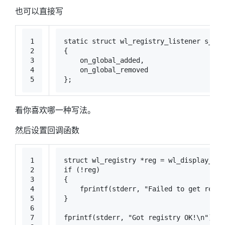
也可以直接写
1
static
struct
wl_registry_listener
 s_reg
2
{
3
    on_global_added,
4
    on_global_removed
5
};
看你喜欢哪一种写法。
然后设置回调函数
1
struct
wl_registry
 *reg = 
wl_display_get
2
if
 (!reg)
3
{
4
fprintf
(stderr, 
"Failed to get regis
5
}
6
7
fprintf
(stderr, 
"Got registry OK!\n"
);