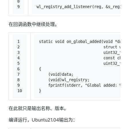
8
9
wl_registry_add_listener
(reg, &s_registr
在回调函数中继续处理。
1
static
void
on_global_added
(
void
 *data,
2
struct
 wl_r
3
uint32_t
 na
4
const
char
 
5
uint32_t
 ve
6
{
7
    (
void
)data;
8
    (
void
)wl_registry;
9
fprintf
(stderr, 
"Global added: %s, 
10
}
在此就只是输出名称、版本。
编译运行，Ubuntu21.04输出为：