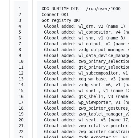
1
XDG_RUNTIME_DIR = /run/user/1000
2
Connect OK!
3
Got registry OK!
4
 Global added: wl_drm, v2 (name 1)
5
 Global added: wl_compositor, v4 (name 
6
 Global added: wl_shm, v1 (name 3)
7
 Global added: wl_output, v2 (name 4)
8
 Global added: zxdg_output_manager_v1, 
9
 Global added: wl_data_device_manager, 
10
 Global added: zwp_primary_selection_de
11
 Global added: gtk_primary_selection_de
12
 Global added: wl_subcompositor, v1 (na
13
 Global added: xdg_wm_base, v3 (name 10
14
 Global added: zxdg_shell_v6, v1 (name 
15
 Global added: wl_shell, v1 (name 12)
16
 Global added: gtk_shell1, v3 (name 13)
17
 Global added: wp_viewporter, v1 (name 
18
 Global added: zwp_pointer_gestures_v1,
19
 Global added: zwp_tablet_manager_v2, v
20
 Global added: wl_seat, v5 (name 17)
21
 Global added: zwp_relative_pointer_man
22
 Global added: zwp_pointer_constraints_
23
 Global added: zxdg_exporter_v1, v1 (na