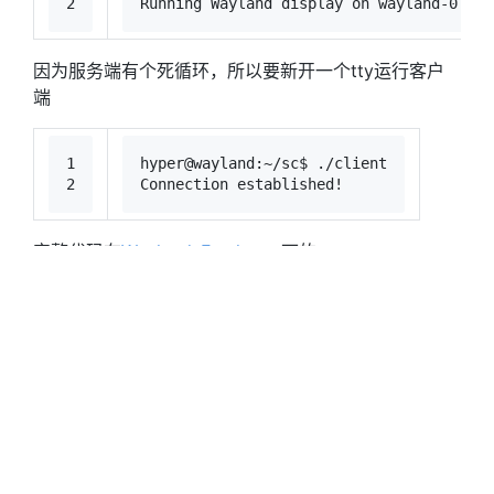
2
Running Wayland display on wayland-0
因为服务端有个死循环，所以要新开一个tty运行客户
端
1
hyper@wayland:~/sc$ ./client
2
Connection established!
完整代码在
Wayland_Freshman
下的
中。
09.01.simple_server
下一篇：
Wayland入门教程05.02：简单桌面（基于
wlroots）
Wayland
#Wayland
#服务端
#客户端
Wayland入门教程05.01：服务端