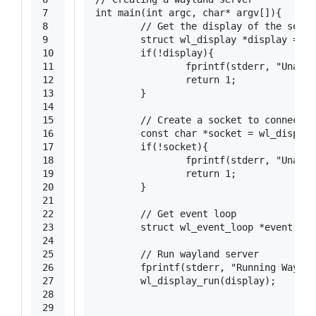
7
int
main
(
int
 argc, 
char
* argv[])
{
8
// Get the display of the serve
9
struct
wl_display
 *
display
 =
 wl
10
if
(!display){
11
fprintf
(
stderr
, 
"Unable
12
return
1
;
13
	}
14
15
// Create a socket to connect w
16
const
char
 *socket = wl_display
17
if
(!socket){
18
fprintf
(
stderr
, 
"Unable
19
return
1
;
20
	}
21
22
// Get event loop
23
struct
wl_event_loop
 *
event
 =
 w
24
25
// Run wayland server
26
fprintf
(
stderr
, 
"Running Waylan
27
	wl_display_run(display);
28
29