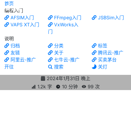
首页
食铁兽
编程入门
AFSIM入门
FFmpeg入门
JSBSim入门
VAPS XT入门
VxWorks入
门
说明
归档
分类
标签
友链
关于
腾讯云-推广
阿里云-推广
七牛云-推广
买卖茅台
开往
搜索
关灯
2024年1月31日 晚上
1.2k 字
10 分钟
99
次