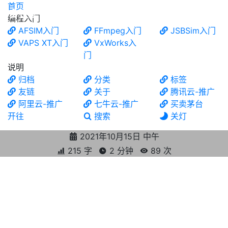
首页
食铁兽
编程入门
AFSIM入门
FFmpeg入门
JSBSim入门
VAPS XT入门
VxWorks入
门
说明
归档
分类
标签
友链
关于
腾讯云-推广
阿里云-推广
七牛云-推广
买卖茅台
开往
搜索
关灯
2021年10月15日 中午
215 字
2 分钟
89
次