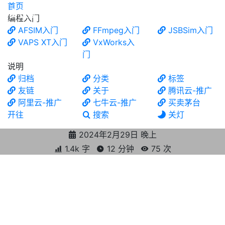
首页
食铁兽
编程入门
AFSIM入门
FFmpeg入门
JSBSim入门
VAPS XT入门
VxWorks入
门
说明
归档
分类
标签
友链
关于
腾讯云-推广
阿里云-推广
七牛云-推广
买卖茅台
开往
搜索
关灯
2024年2月29日 晚上
1.4k 字
12 分钟
75
次