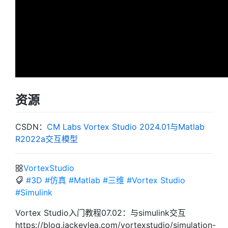
资源
CSDN：
CM Labs Vortex Studio 2024.01与Matlab
R2022a交互模型
VortexStudio
#3D
#仿真
#Matlab
#三维
#Vortex Studio
#Simulink
Vortex Studio入门教程07.02：与simulink交互
https://blog.jackeylea.com/vortexstudio/simulation-