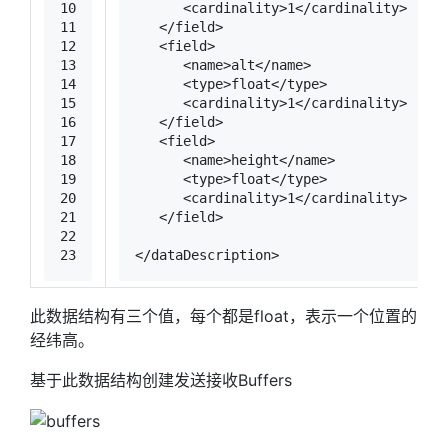
10
<
cardinality
>
1
</
cardinality
>
11
</
field
>
12
<
field
>
13
<
name
>
alt
</
name
>
14
<
type
>
float
</
type
>
15
<
cardinality
>
1
</
cardinality
>
16
</
field
>
17
<
field
>
18
<
name
>
height
</
name
>
19
<
type
>
float
</
type
>
20
<
cardinality
>
1
</
cardinality
>
21
</
field
>
22
23
</
dataDescription
>
此数据结构有三个值，每个都是float，表示一个位置的
经纬高。
基于此数据结构创建发送接收Buffers