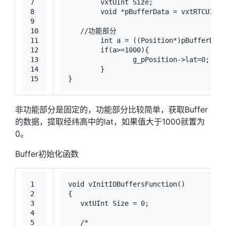
7
	vxtUInt Size;
8
void
 *pBufferData = vxtRTCUI_pG
9
10
//功能部分
11
int
 a = ((Position*)pBufferData
12
if
(a>=
1000
){
13
		g_pPosition->lat=
0
;
14
	}
15
}
非功能部分是固定的，功能部分比较简单，获取Buffer
的数据，提取经纬高中的lat，如果值大于1000就置为
0。
Buffer初始化函数
1
void
vInitIOBuffersFunction
()
2
{
3
   vxtUInt Size = 
0
;
4
5
/*