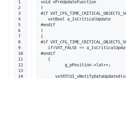
1
void
vPreUpdateFunction
2
(
3
#
if
 VXT_CFG_TIME_CRITICAL_OBJECTS_SUPPO
4
   vxtBool a_IsCriticalUpdate
5
#endif                        
6
)
7
{
8
#
if
 VXT_CFG_TIME_CRITICAL_OBJECTS_SUPPO
9
if
(VXT_FALSE == a_IsCriticalUpdate)
10
#
endif
11
   {
12
	  g_pPosition->lat++;
13
14
vxtRTCUI_vNotifyDataUpdated
(
vxtRT
15
   }
16
}
每次刷新之前，将lat的值加1，然后调用函数通知程序
数据已更新。
刷新之后的回调函数为