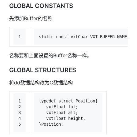
GLOBAL CONSTANTS
先添加Buffer的名称
1
static
const
 vxtChar VXT_BUFFER_NAME_POS
名称要和上面设置的Buffer名称一样。
GLOBAL STRUCTURES
将dd数据结构改为C数据结构
1
typedef
struct
Position
{
2
   vxtFloat lat;
3
   vxtFloat alt;
4
   vxtFloat height;
5
}Position;