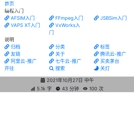
首页
食铁兽
编程入门
AFSIM入门
FFmpeg入门
JSBSim入门
VAPS XT入门
VxWorks入
门
说明
归档
分类
标签
友链
关于
腾讯云-推广
阿里云-推广
七牛云-推广
买卖茅台
开往
搜索
关灯
2021年10月27日 中午
5.1k 字
43 分钟
100
次