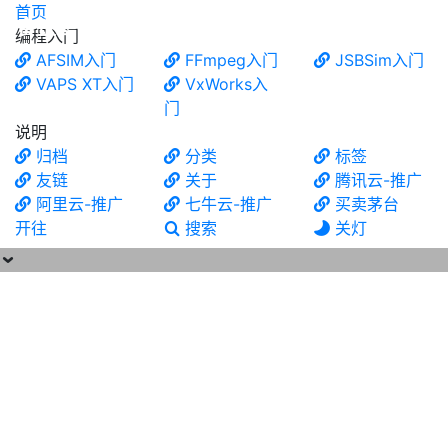
首页
食铁兽
编程入门
AFSIM入门
FFmpeg入门
JSBSim入门
VAPS XT入门
VxWorks入
门
说明
归档
分类
标签
友链
关于
腾讯云-推广
阿里云-推广
七牛云-推广
买卖茅台
开往
搜索
关灯