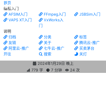
首页
食铁兽
编程入门
AFSIM入门
FFmpeg入门
JSBSim入门
VAPS XT入门
VxWorks入
门
说明
归档
分类
标签
友链
关于
腾讯云-推广
阿里云-推广
七牛云-推广
买卖茅台
开往
搜索
关灯
2024年1月29日 晚上
779 字
7 分钟
24
次