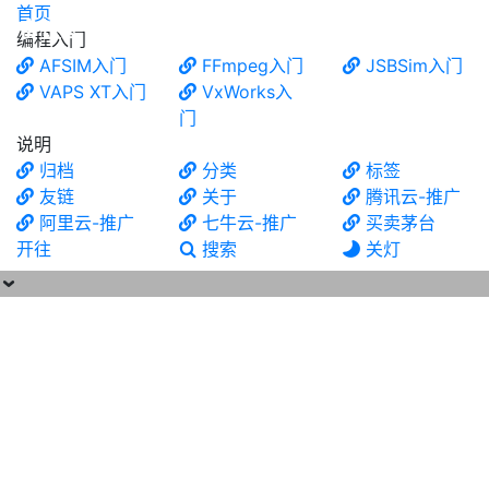
首页
食铁兽
编程入门
AFSIM入门
FFmpeg入门
JSBSim入门
VAPS XT入门
VxWorks入
门
说明
归档
分类
标签
友链
关于
腾讯云-推广
阿里云-推广
七牛云-推广
买卖茅台
开往
搜索
关灯