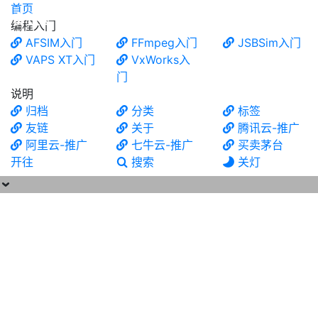
首页
食铁兽
编程入门
AFSIM入门
FFmpeg入门
JSBSim入门
VAPS XT入门
VxWorks入
门
说明
归档
分类
标签
友链
关于
腾讯云-推广
阿里云-推广
七牛云-推广
买卖茅台
开往
搜索
关灯