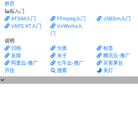
首页
食铁兽
编程入门
AFSIM入门
FFmpeg入门
JSBSim入门
VAPS XT入门
VxWorks入
门
说明
归档
分类
标签
友链
关于
腾讯云-推广
阿里云-推广
七牛云-推广
买卖茅台
开往
搜索
关灯