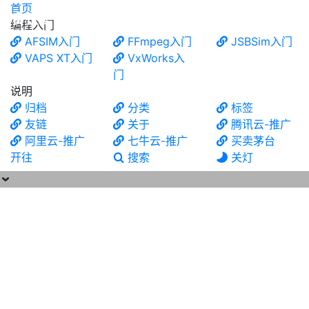
首页
食铁兽
编程入门
AFSIM入门
FFmpeg入门
JSBSim入门
VAPS XT入门
VxWorks入
门
说明
归档
分类
标签
友链
关于
腾讯云-推广
阿里云-推广
七牛云-推广
买卖茅台
开往
搜索
关灯