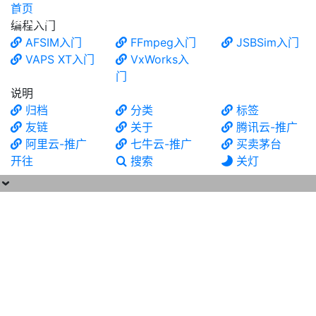
首页
食铁兽
编程入门
AFSIM入门
FFmpeg入门
JSBSim入门
VAPS XT入门
VxWorks入
门
说明
归档
分类
标签
友链
关于
腾讯云-推广
阿里云-推广
七牛云-推广
买卖茅台
开往
搜索
关灯